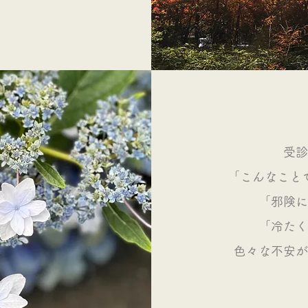
​受
「こんなこと
「邪険に
「冷たく
色々な不安が