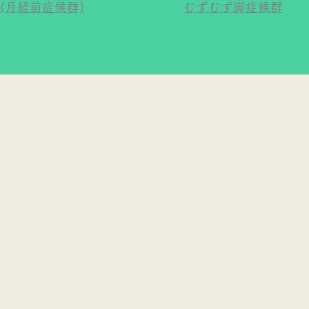
S(月経前症候群)
むずむず脚症候群