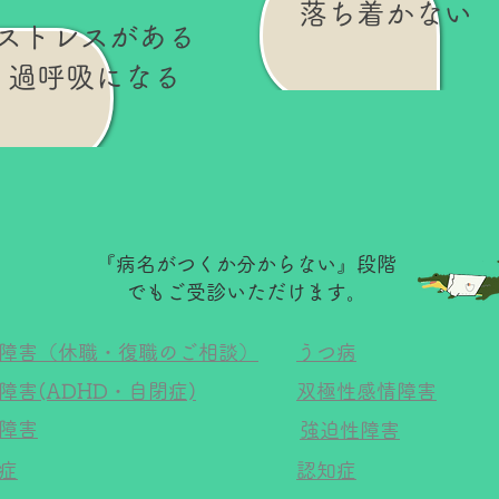
落ち着かない
ストレスがある
過呼吸になる
『病名がつくか分からない』段階
でもご受診いただけます。
障害（休職・復職のご相談）
うつ病
障害(ADHD・自閉症)
双極性感情障害
障害
強迫性障害
症
認知症