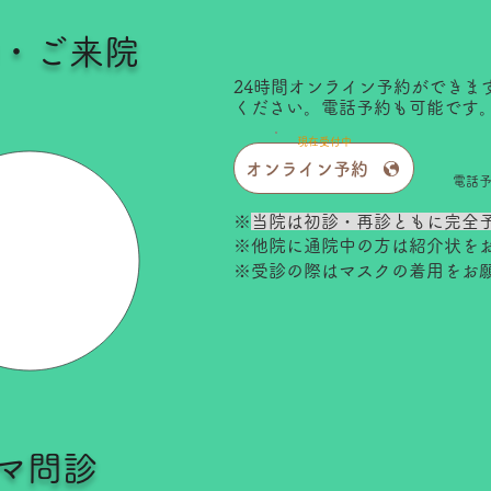
・ご来院
24時間オンライン予約ができま
ください。電話予約も可能です
現在受付中
オンライン予約
電話予約
※
当院は初診・再診ともに完全
※他院に通院中の方は紹介状を
​※受診の際はマスクの着用をお
マ問診