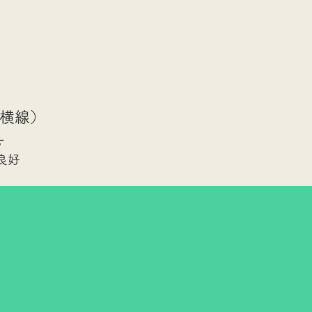
横線）​
す
良好