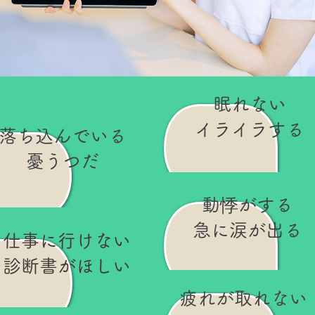
​眠れない
イライラする
​落ち込んでいる
憂うつだ
動悸がする
急に涙が出る
仕事に行けない
診断書がほしい
疲れが取れない