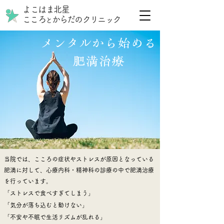
よこはま北星
こころ
からだのクリニック
と
メンタルから始める
肥満治療
当院では、こころの症状やストレスが原因となっている
肥満に対して、心療内科・精神科の診療の中で肥満治療
を行っています。
「ストレスで食べすぎてしまう」
「気分が落ち込むと動けない」
「不安や不眠で生活リズムが乱れる」