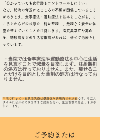
「分かっていても食行動をコントロールしにくい」
など、肥満の背景にはこころの不調が関係していること
があります。
食事療法・運動療法を基本としながら、こ
ころとからだの状態を一緒に整理し、無理なく安全に体
重を整えていくことを目指します。
​脂質異常症や高血
圧、糖尿病などの生活習慣病があれば、併せて治療を行
っています。
・当院では食事療法や運動療法を中心に生活
を見直すことで減量を目指します。注射製剤
の処方は行っておりません。また、痩せるこ
とだけを目的とした薬剤の処方は行なってお
りません。
​
当院で行っている肥満治療は健康保険適用内での治療
です。生活ス
タイルに合わせてさまざまな提案を行い、生活習慣の見直しをお手
伝いします。​​​​
ご予約または